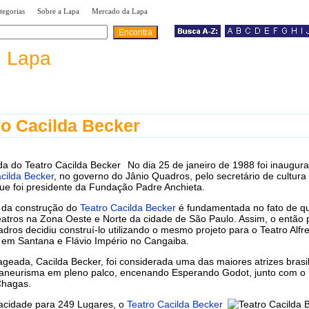
|
|
|
tegorias
Sobre a Lapa
Mercado da Lapa
a
Lapa
ro Cacilda Becker
No dia 25 de janeiro de 1988 foi inaugur
cilda Becker
, no governo do Jânio Quadros, pelo secretário de cultur
que foi presidente da Fundação Padre Anchieta.
a da construção do
Teatro Cacilda Becker
é fundamentada no fato de q
atros na Zona Oeste e Norte da cidade de São Paulo. Assim, o então p
dros decidiu construí-lo utilizando o mesmo projeto para o Teatro Alfr
 em Santana e Flávio Império no Cangaiba.
eada, Cacilda Becker, foi considerada uma das maiores atrizes brasil
aneurisma em pleno palco, encenando Esperando Godot, junto com o
hagas.
cidade para 249 Lugares, o
Teatro Cacilda Becker