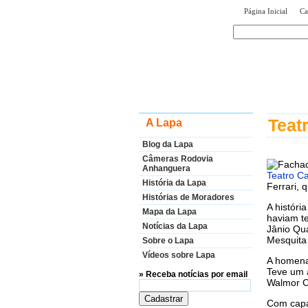
|
Página Inicial
Ca
encontr
Teat
A Lapa
Blog da Lapa
Câmeras Rodovia
Anhanguera
Teatro Ca
História da Lapa
Ferrari, 
Histórias de Moradores
A históri
Mapa da Lapa
haviam te
Notícias da Lapa
Jânio Qua
Mesquita
Sobre o Lapa
Vídeos sobre Lapa
A homenag
Teve um 
» Receba notícias por email
Walmor C
Com capa