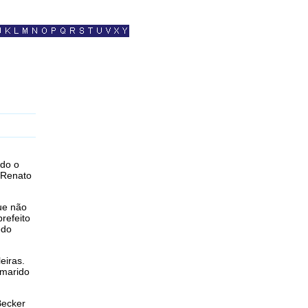
ado o
a Renato
ue não
refeito
edo
eiras.
 marido