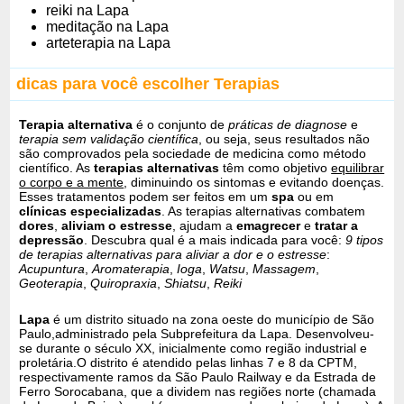
reiki na Lapa
meditação na Lapa
arteterapia na Lapa
dicas para você escolher Terapias
Terapia alternativa
é o conjunto de
práticas de diagnose
e
terapia sem validação científica
, ou seja, seus resultados não
são comprovados pela sociedade de medicina como método
científico. As
terapias alternativas
têm como objetivo
equilibrar
o corpo e a mente
, diminuindo os sintomas e evitando doenças.
Esses tratamentos podem ser feitos em um
spa
ou em
clínicas especializadas
. As terapias alternativas combatem
dores
,
aliviam o estresse
, ajudam a
emagrecer
e
tratar a
depressão
. Descubra qual é a mais indicada para você:
9 tipos
de terapias alternativas para aliviar a dor e o estresse
:
Acupuntura
,
Aromaterapia
,
Ioga
,
Watsu
,
Massagem
,
Geoterapia
,
Quiropraxia
,
Shiatsu
,
Reiki
Lapa
é um distrito situado na zona oeste do município de São
Paulo,administrado pela Subprefeitura da Lapa. Desenvolveu-
se durante o século XX, inicialmente como região industrial e
proletária.O distrito é atendido pelas linhas 7 e 8 da CPTM,
respectivamente ramos da São Paulo Railway e da Estrada de
Ferro Sorocabana, que a dividem nas regiões norte (chamada