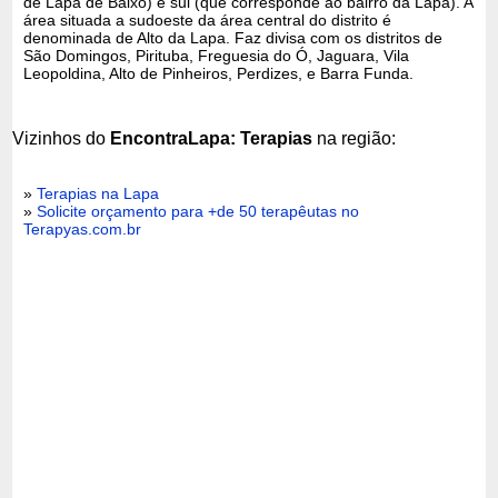
de Lapa de Baixo) e sul (que corresponde ao bairro da Lapa). A
área situada a sudoeste da área central do distrito é
denominada de Alto da Lapa. Faz divisa com os distritos de
São Domingos, Pirituba, Freguesia do Ó, Jaguara, Vila
Leopoldina, Alto de Pinheiros, Perdizes, e Barra Funda.
Vizinhos do
EncontraLapa: Terapias
na região:
»
Terapias na Lapa
»
Solicite orçamento para +de 50 terapêutas no
Terapyas.com.br