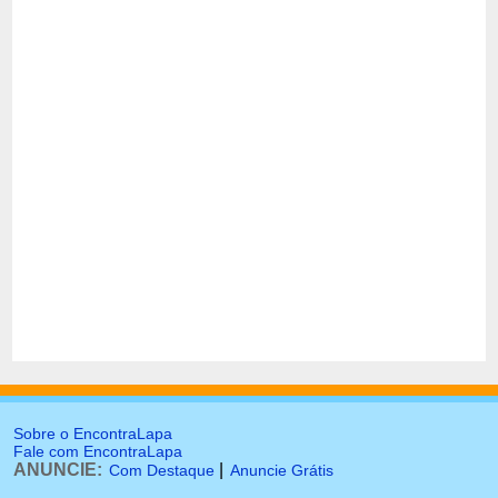
Sobre o EncontraLapa
Fale com EncontraLapa
ANUNCIE:
|
Com Destaque
Anuncie Grátis