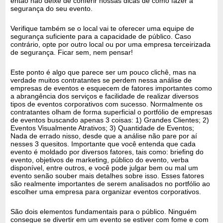
então não deixe de conferir nossas dicas de como fazer a
segurança do seu evento.
Verifique também se o local vai te oferecer uma equipe de
segurança suficiente para a capacidade de público. Caso
contrário, opte por outro local ou por uma empresa terceirizada
de segurança. Ficar sem, nem pensar!
Este ponto é algo que parece ser um pouco clichê, mas na
verdade muitos contratantes se perdem nessa análise de
empresas de eventos e esquecem de fatores importantes como
a abrangência dos serviços e facilidade de realizar diversos
tipos de eventos corporativos com sucesso. Normalmente os
contratantes olham de forma superficial o portfólio de empresas
de eventos buscando apenas 3 coisas: 1) Grandes Clientes; 2)
Eventos Visualmente Atrativos; 3) Quantidade de Eventos;
Nada de errado nisso, desde que a análise não pare por aí
nesses 3 quesitos. Importante que você entenda que cada
evento é moldado por diversos fatores, tais como: briefing do
evento, objetivos de marketing, público do evento, verba
disponível, entre outros, e você pode julgar bem ou mal um
evento senão souber mais detalhes sobre isso. Esses fatores
são realmente importantes de serem analisados no portfólio ao
escolher uma empresa para organizar eventos corporativos.
São dois elementos fundamentais para o público. Ninguém
consegue se divertir em um evento se estiver com fome e com