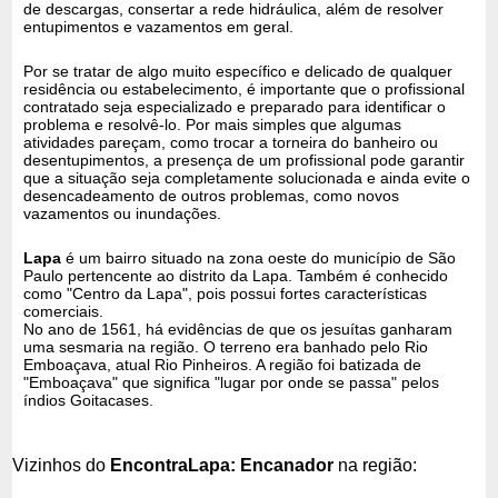
de descargas, consertar a rede hidráulica, além de resolver
entupimentos e vazamentos em geral.
Por se tratar de algo muito específico e delicado de qualquer
residência ou estabelecimento, é importante que o profissional
contratado seja especializado e preparado para identificar o
problema e resolvê-lo. Por mais simples que algumas
atividades pareçam, como trocar a torneira do banheiro ou
desentupimentos, a presença de um profissional pode garantir
que a situação seja completamente solucionada e ainda evite o
desencadeamento de outros problemas, como novos
vazamentos ou inundações.
Lapa
é um bairro situado na zona oeste do município de São
Paulo pertencente ao distrito da Lapa. Também é conhecido
como "Centro da Lapa", pois possui fortes características
comerciais.
No ano de 1561, há evidências de que os jesuítas ganharam
uma sesmaria na região. O terreno era banhado pelo Rio
Emboaçava, atual Rio Pinheiros. A região foi batizada de
"Emboaçava" que significa "lugar por onde se passa" pelos
índios Goitacases.
Vizinhos do
EncontraLapa: Encanador
na região: