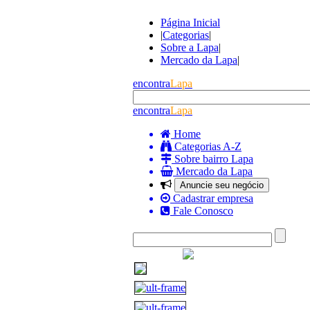
Página Inicial
|
Categorias
|
Sobre a Lapa
|
Mercado da Lapa
|
encontra
Lapa
encontra
Lapa
Home
Categorias A-Z
Sobre bairro Lapa
Mercado da Lapa
Anuncie seu negócio
Cadastrar empresa
Fale Conosco