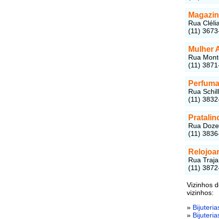
Magazi
Rua Clélia
(11) 3673
Mulher 
Rua Monte
(11) 3871
Perfuma
Rua Schill
(11) 3832
Pratalin
Rua Doze 
(11) 3836
Relojoar
Rua Traja
(11) 3872
Vizinhos d
vizinhos:
»
Bijuteri
»
Bijuteri