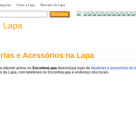
|
|
|
tegorias
Sobre a Lapa
Mercado da Lapa
a
Lapa
erias e Acessórios na Lapa
a internet achou no
EncontraLapa
diverso(a)s lojas de
bijuterias e acessórios do 
o da Lapa, com telefones no EncontraLapa e endereço dos locais.