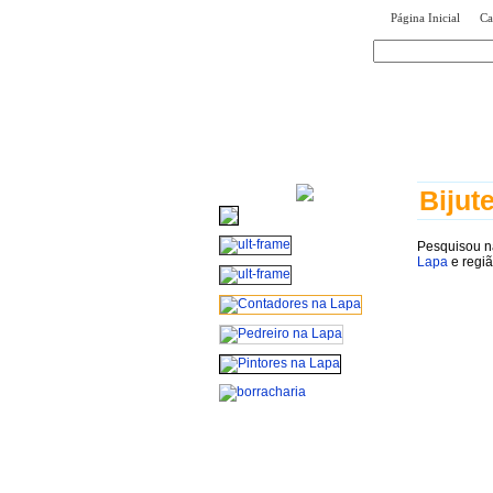
|
Página Inicial
Ca
encontr
Bijut
Pesquisou n
Lapa
e regiã